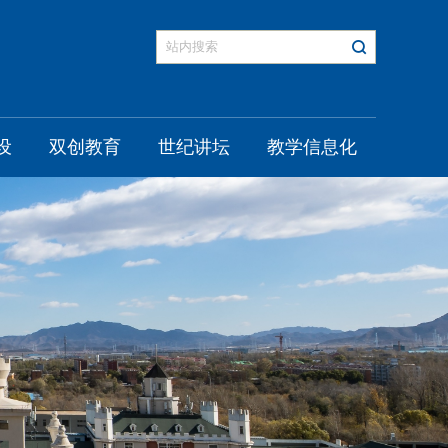
设
双创教育
世纪讲坛
教学信息化