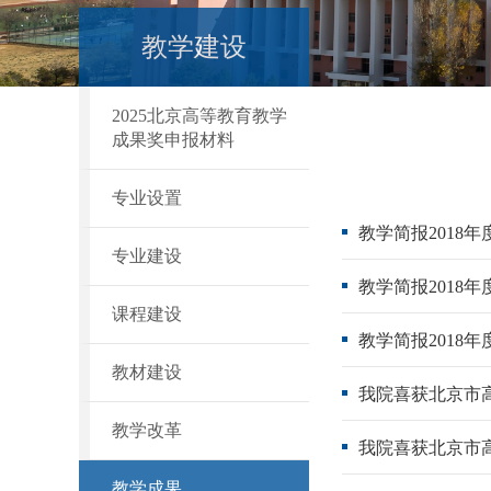
教学建设
2025北京高等教育教学
成果奖申报材料
专业设置
教学简报2018年
专业建设
教学简报2018年
课程建设
教学简报2018年
教材建设
我院喜获北京市
教学改革
我院喜获北京市
教学成果