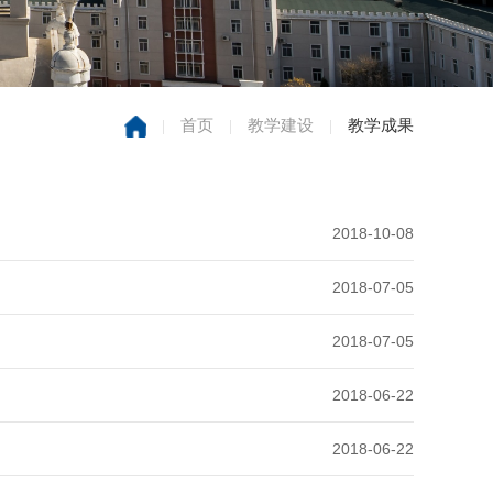
|
首页
|
教学建设
|
教学成果
2018-10-08
2018-07-05
2018-07-05
2018-06-22
2018-06-22