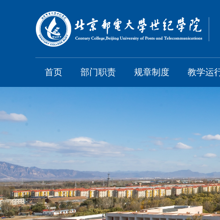
首页
部门职责
规章制度
教学运