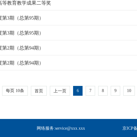
高等教育教学成果二等奖
度第3期（总第95期）
度第3期（总第95期）
度第2期（总第94期）
度第2期（总第94期）
每页
10
条
6
7
8
9
10
首页
上一页
网络服务:service@xxx.xxx
京ICP