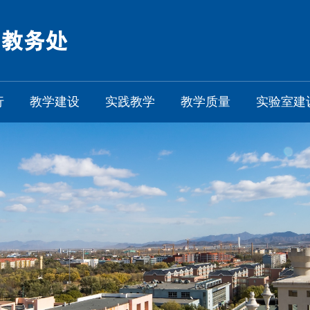
行
教学建设
实践教学
教学质量
实验室建