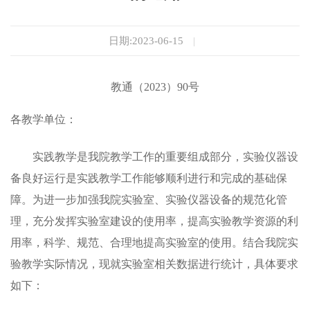
日期:2023-06-15
|
教通（
20
23
）
90
号
各教学单位：
实践
教学是
我院
教学工作的重要组成部分，实验仪器设
备
良好运行
是
实践
教学工作能够顺利进行和完成的
基础
保
障。为
进一步
加强
我院实验室
、
实验仪器设备的
规范化
管
理，
充分发挥实验室建设的
使用率
，提高
实验
教学资源的利
用率，科学、规范、合理地
提高
实验室
的使用
。结合我
院
实
验教学实际情况，
现就实验室相关数据进行统计，具体要求
如下：