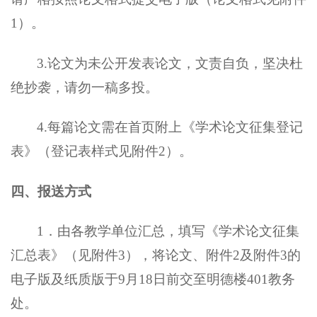
1
）。
3.论文为未公开发表论文，文责自负，坚决杜
绝抄袭，请勿一稿多投。
4.每篇论文需在首页附上《学术论文征集登记
表》（登记表样式见附件
2
）。
四、报送方式
1．由
各教学
单位汇总，填写《学术论文征集
汇总表》（见附件
3），将论文、附件2及附件3的
电子版及纸质版于
9
月
18
日前交至明德楼
401教务
处。