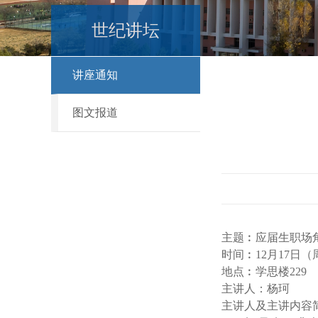
世纪讲坛
讲座通知
图文报道
主题︰应届生职场
时间︰12月17日（周
地点︰学思楼229
主讲人：杨珂
主讲人及主讲内容