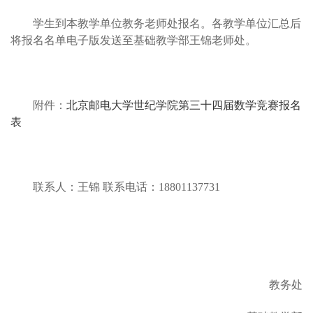
学生到本教学单位教务老师处报名。各教学单位汇总后
将报名名单电子版发送至基础教学部王锦老师处。
附件：
北京邮电大学世纪学院第三十四届数学竞赛报名
表
联系人：王锦 联系电话：
18801137731
教务处