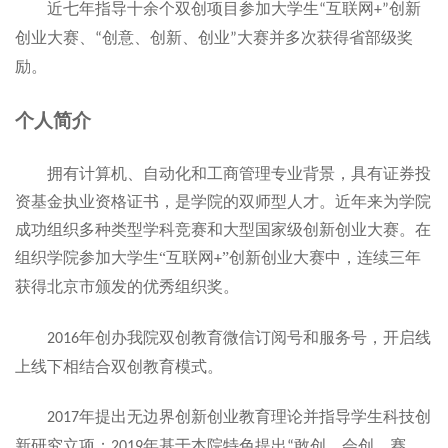
近
七
年指导
十
余个双创项目参加大学生
互联网
创新
“
+”
创业大赛、
创意、创新、创业
大赛并多次获得省部级奖
“
”
励。
个人简介
拥有计算机、自动化和工商管理专业背景，
具有
证券投
资基金执业资格证书，是学院的双师型人才
。近年来为学院
成功组织多种类型学科竞赛和大型国家级创新创业大赛。在
组织学院参加大学生
“互联网
”创新创业大赛中，连续三年
+
获得北京市颁发的优秀组织奖。
年创办我院双创教育微信订阅号和服务号，开启线
2
016
上线下相结合双创教育模式
。
年
提出无边界创新创业教育理论并指导学生科技创
2
017
新研究立项；
年基于本院特色提出
敢创、会创、赛
2
019
“