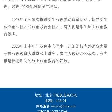
创、孵创
的双创教育发展理念。
”
年至今依次推进学生双创委员选举活动，指导学生
2018
成立创业社团
和
双创联合会社团，有力促进学生层面双创教
育氛围
。
年上半年与双创中心同事一起组织校内外师资力量
2020
开展双创教育大讲堂线上讲座，参与人数达
余次，有力
7
000
推进疫情期间的线上双创教育的发展。
地址：北京市延庆县康庄镇
邮编：102101
网络服务:service@xxx.xxx
京ICP备19058223号