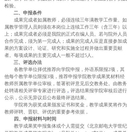
检验。
二、申报条件
成果完成者如属教师，必须连续三年满教学工作量。如
属教学管理人员则须在本岗位上连续工作三年（含三年）以
上；成果完成者必须是我院的正式在编人员。若与院外人员
合作完成，须为第一完成人；成果的完成人应是直接参加成
果的方案设计、论证、研究和实施全过程并做出重要贡献
者。每项成果的主要完成人一般不超过
5人。
三、评选办法
各教学单位择优推荐向学院申报，外语系限报
2项，其
他每个教学单位限报3项，推荐申报学院教学成果奖材料
经
教师所属教学单位审核，签署初评意见后交教务处。由教务
处聘请
相关
评审专家进行评选
，
评选结果报学院审核后进行
公示
，
公示无异议后
公布最终评选结果。
学院
将为获奖成果颁发证书和奖金，
教学成果奖将作为
教师评聘、晋职、评优的重要
参考
依据，
四、申报材料与时间
教学成果奖申报集体或个人需提交《北京邮电大学世纪