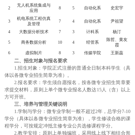
无人机系统集成与
2
8
5
自动化系
史宏宇
应用
机电系统工程仿真
3
7
4
自动化系
尹祖望
及管理
4
大数据分析技术
7
3
计科系
杨汀
陈哲、黄友
5
商务数据分析
10
4
经管系
霞
6
虚拟制片
8
3
传媒学院
王新蕊
二、招生对象与报名要求
1.
招生对象：学院正式注册的普通全日制本科学生（具
体以各微专业招生简章为准）。
2.
报名要求：学生须自愿报名，按各微专业招生简章要
求提交材料，原则上单个微专业报名人数达15人（含）以上
方可开班。
三、培养与管理关键说明
1.
学制与学分：微专业学制一般不超过2年，总学分7-10
学分（具体以各微专业
招生简章
为准），学生修读合格的课
程学分，可按规定冲抵主修专业公共选修课程学分。
2.
教学安排：原则上单独编班，采用线上线下相结合形