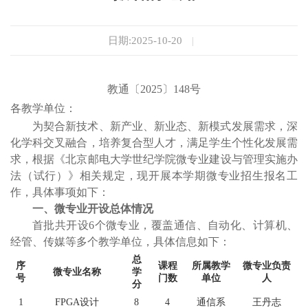
日期:2025-10-20
|
教通〔2025〕148号
各教学单位：
为契合新技术、新产业、新业态、新模式发展需求，深
化学科交叉融合，培养复合型人才，满足学生个性化发展需
求，根据《北京邮电大学世纪学院微专业建设与管理实施办
法（试行）》相关规定，现开展本学期微专业招生报名工
作，具体事项如下：
一、微专业开设总体情况
首批共开设
6
个微专业，覆盖通信、自动化、计算机、
经管、传媒等多个
教学单位
，具体信息如下：
总
序
课程
所属教学
微专业负责
微专业名称
学
号
门数
单位
人
分
1
FPGA设计
8
4
通信系
王丹志