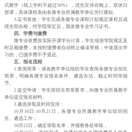
式教学（线上学时不超过50%），优先安排在晚上、双休日
授课，具体课程表由
各微专业
所属教学单位另行通知。
3.
证书发放：学生完成
各
微专业
课程计划
规定课程且成
绩全部合格，经学院审定后，颁发微专业学习证书。
四、学费与缴费
微专业收费按实际开课学分计算，学生须按学院规定及
时足额缴费，未按时缴费者自动终止修读资格；中途退出学
习的，已缴学费不予退还。
五、报名流程
1.
查阅简章：请各教学单位组织学生查阅
各微专业招生
简章
，明确各微专业报名条件、遴选办法、截止时间等细
节。
2.
提交申请：学生按招生简章要求，向微专业所属教学
单位提交报名材料。
3.
遴选录取
及时间安排
：
10月16日-10月21日，
各微专业所属教学单位组织
招
生、
遴选
工作；
10月22日，
确定录取名单
，
并报教务处审核，