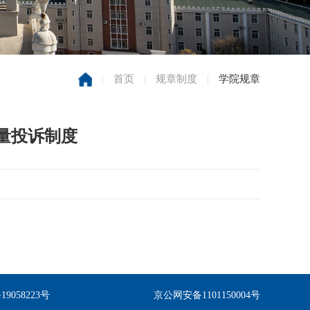
|
首页
|
规章制度
|
学院规章
量投诉制度
备19058223号
京公网安备1101150004号