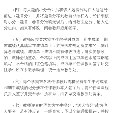
（四）
每大题的小分合计后将该大题得分写在大题题号
前边（题首分），并将题首分移到卷首成绩栏内，经仔细核
对小分、题首、卷首分准确无误后，给出卷面总分，记入总
分栏内。如果有修改，阅卷教师必须签字。
（五）
教师应按要求将学生的平时成绩、期中成绩、期
末成绩认真填写在成绩单上，并按照本规定所要求的比例计
算总评成绩。成绩单上成绩不能有修改痕迹，确实要修改
的，教师必须签名。合格以上的成绩用蓝或黑色水笔或钢笔
填写，不合格的用红色笔填写。成绩单经任课教师签字后交
往学生所在系教学助理，统一送至教务处。
（六）
每个学期末各科任课教师需将登有学生平时成绩
和期中成绩的记分册在任课教师本人签字后，需经任课课程
负责人签字并交至学生所在系，由各系交送教务处备案。
（七）教师评卷时严禁为学生提分，“送人情分”或为他
人要分，若有违反者，一经查实，予以全院通报批评，并按