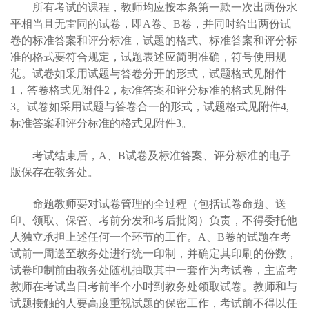
所有考试的课程，教师均应按本条第一款一次出两份水
平相当且无雷同的试卷，即A卷、B卷，并同时给出两份试
卷的标准答案和评分标准，试题的格式、标准答案和评分标
准的格式要符合规定，试题表述应简明准确，符号使用规
范。试卷如采用试题与答卷分开的形式，试题格式见附件
1，答卷格式见附件2，标准答案和评分标准的格式见附件
3。试卷如采用试题与答卷合一的形式，试题格式见附件4,
标准答案和评分标准的格式见附件3。
考试结束后，A、B试卷及标准答案、评分标准的电子
版保存在教务处。
命题教师要对试卷管理的全过程（包括试卷命题、送
印、领取、保管、考前分发和考后批阅）负责，不得委托他
人独立承担上述任何一个环节的工作。A、B卷的试题在考
试前一周送至教务处进行统一印制，并确定其印刷的份数，
试卷
印制前由教务处随机抽取其中一套
作为考试卷，主监考
教师在考试当日考前半个小时到教务处领取试卷。教师和与
试题接触的人要高度重视试题的保密工作，考试前不得以任