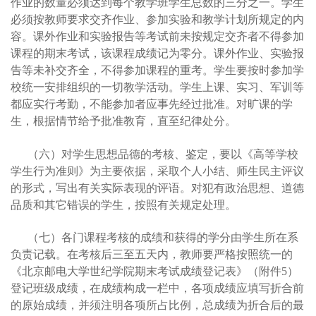
作业的数量必须达到每个教学班学生总数的三分之一。学生
必须按教师要求交齐作业、参加实验和教学计划所规定的内
容。课外作业和实验报告等考试前未按规定交齐者不得参加
课程的期末考试，该课程成绩记为零分。课外作业、实验报
告等未补交齐全，不得参加课程的重考。学生要按时参加学
校统一安排组织的一切教学活动。学生上课、实习、军训等
都应实行考勤，不能参加者应事先经过批准。对旷课的学
生，根据情节给予批准教育，直至纪律处分。
（六）对学生思想品德的考核、鉴定，要以《高等学校
学生行为准则》为主要依据，采取个人小结、师生民主评议
的形式，写出有关实际表现的评语。对犯有政治思想、道德
品质和其它错误的学生，按照有关规定处理。
（七）各门课程考核的成绩和获得的学分由学生所在系
负责记载。在考核后三至五天内，教师要严格按照统一的
《北京邮电大学世纪学院期末考试成绩登记表》（附件5）
登记班级成绩，在成绩构成一栏中，各项成绩应填写折合前
的原始成绩，并须注明各项所占比例，总成绩为折合后的最